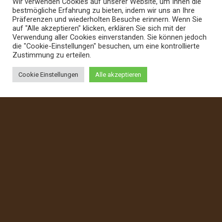
Wir verwenden Cookies auf unserer Website, um Ihnen die
Fragen? Wir helfen gerne!
bestmögliche Erfahrung zu bieten, indem wir uns an Ihre
Präferenzen und wiederholten Besuche erinnern. Wenn Sie
auf "Alle akzeptieren" klicken, erklären Sie sich mit der
Verwendung aller Cookies einverstanden. Sie können jedoch
die "Cookie-Einstellungen" besuchen, um eine kontrollierte
Zustimmung zu erteilen.
Cookie Einstellungen
Alle akzeptieren