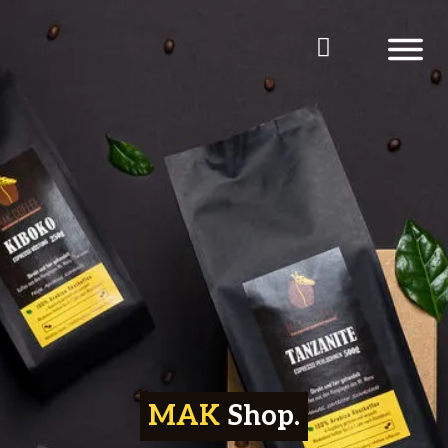
Zum
Inhalt
WAREN
springen
MAK
Shop.